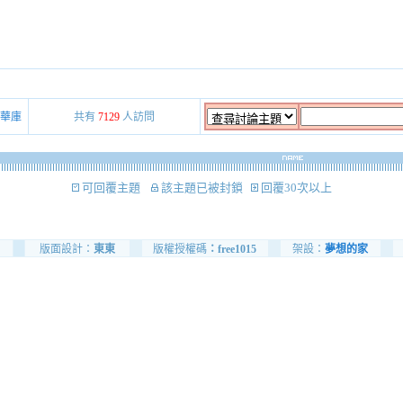
華庫
共有
7129
人訪問
可回覆主題
該主題已被封鎖
回覆30次以上
版面設計：
東東
版權授權碼
：free1015
架設：
夢想的家