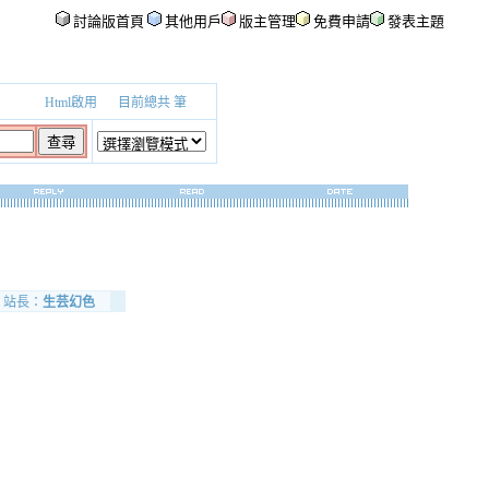
討論版首頁
其他用戶
版主管理
免費申請
發表主題
Html啟用
目前總共
筆
站長：
生芸幻色