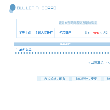
歡迎來到時尚趨勢及曖昧情挑
發表主題
主題人氣排行
主題精華庫
共有
15066
人訪問
最新公告
可回覆主題
程式設計：
阿言
版面設計：
東東
版