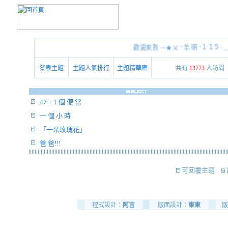
歡迎來到 ---★乂 " 羊 明 "１１５- ﹏*
發表主題
主題人氣排行
主題精華庫
共有
13773
人訪問
47 + 1 個 便 當
一 個 小 時
「一朵玫瑰花」
爸 爸!!!
可回覆主題
程式設計：
阿言
版面設計：
東東
版