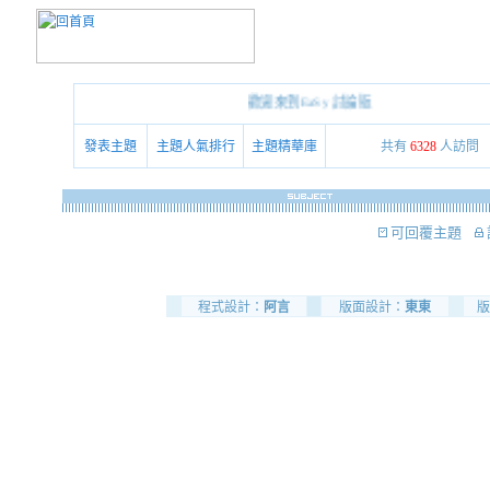
歡迎來到EaSy 討論版
發表主題
主題人氣排行
主題精華庫
共有
6328
人訪問
可回覆主題
程式設計：
阿言
版面設計：
東東
版