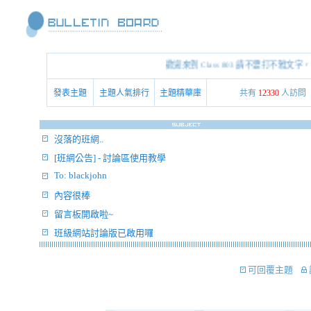
歡迎來到 Class 803 請不要打不雅文字
發表主題
主題人氣排行
主題精華庫
共有
12330
人訪問
沒落的班網..
[班網公告] - 討論區使用教學
To: blackjohn
內容很棒
留言板開啟啦~
班級網站討論版已啟用囉
可回覆主題