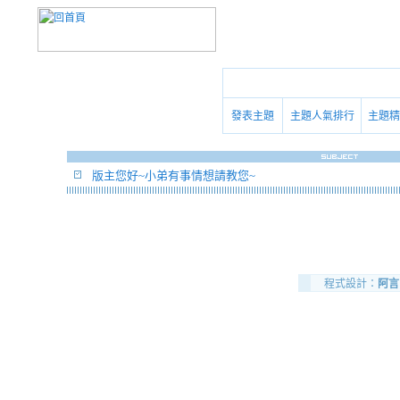
發表主題
主題人氣排行
主題精
版主您好~小弟有事情想請教您~
程式設計：
阿言