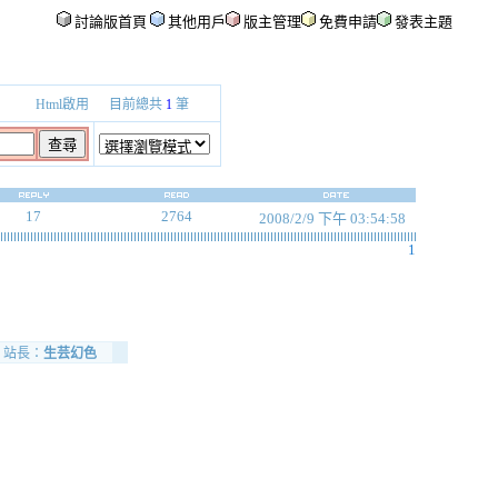
討論版首頁
其他用戶
版主管理
免費申請
發表主題
Html啟用
目前總共
1
筆
17
2764
2008/2/9 下午 03:54:58
1
站長：
生芸幻色