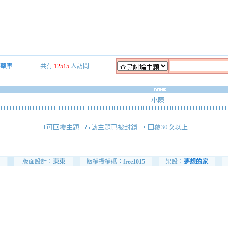
華庫
共有
12515
人訪問
小陳
可回覆主題
該主題已被封鎖
回覆30次以上
版面設計：
東東
版權授權碼
：free1015
架設：
夢想的家