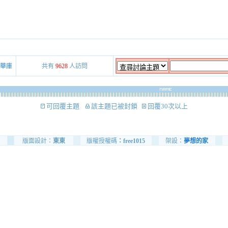
華庫
共有
9628
人訪問
可回覆主題
該主題已被封鎖
回覆30次以上
版面設計：
東東
版權授權碼
：free1015
架設：
夢想的家