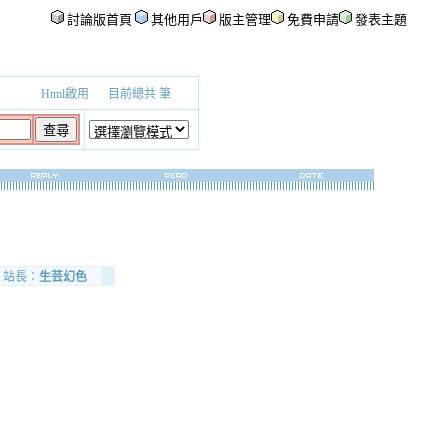
討論版首頁
其他用戶
版主管理
免費申請
發表主題
Html啟用
目前總共
筆
站長：
生芸幻色