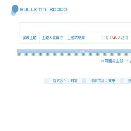
發表主題
主題人氣排行
主題精華庫
共有
7745
人訪問
可回覆主題
程式設計：
阿言
版面設計：
東東
版