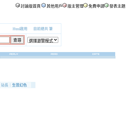
討論版首頁
其他用戶
版主管理
免費申請
發表主題
Html啟用
目前總共
筆
站長：
生芸幻色