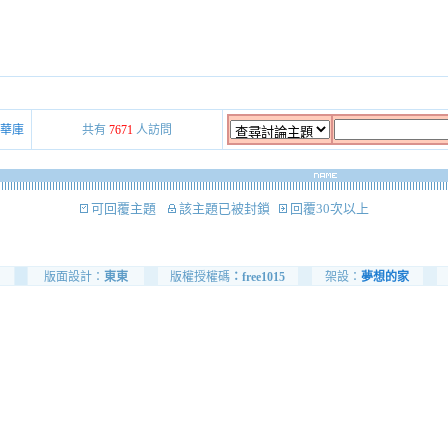
華庫
共有
7671
人訪問
可回覆主題
該主題已被封鎖
回覆30次以上
版面設計：
東東
版權授權碼
：free1015
架設：
夢想的家