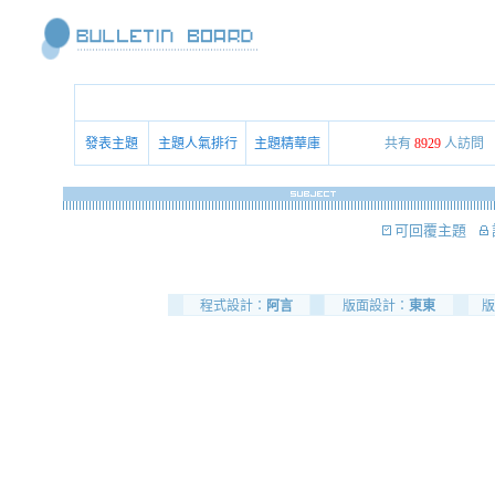
發表主題
主題人氣排行
主題精華庫
共有
8929
人訪問
可回覆主題
程式設計：
阿言
版面設計：
東東
版