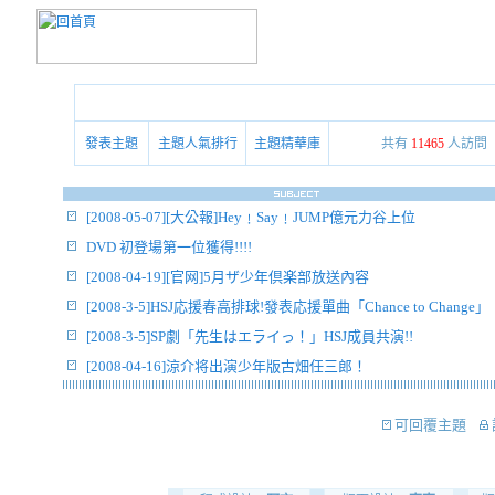
發表主題
主題人氣排行
主題精華庫
共有
11465
人訪問
[2008-05-07][大公報]Hey﹗Say﹗JUMP億元力谷上位
DVD 初登場第一位獲得!!!!
[2008-04-19][官网]5月ザ少年倶楽部放送內容
[2008-3-5]HSJ応援春高排球!發表応援單曲「Chance to Change」
[2008-3-5]SP劇「先生はエライっ！」HSJ成員共演!!
[2008-04-16]涼介将出演少年版古畑任三郎！
可回覆主題