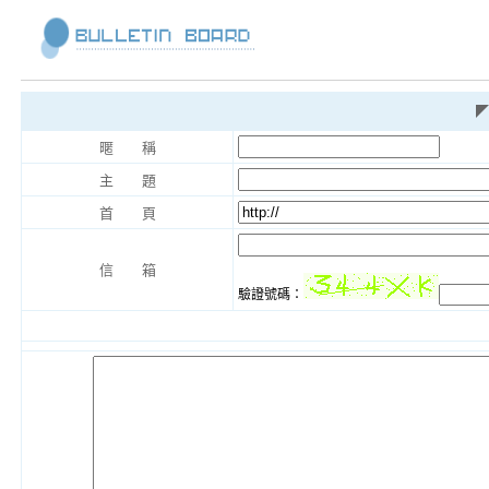
◤
暱 稱
主 題
首 頁
信 箱
驗證號碼：