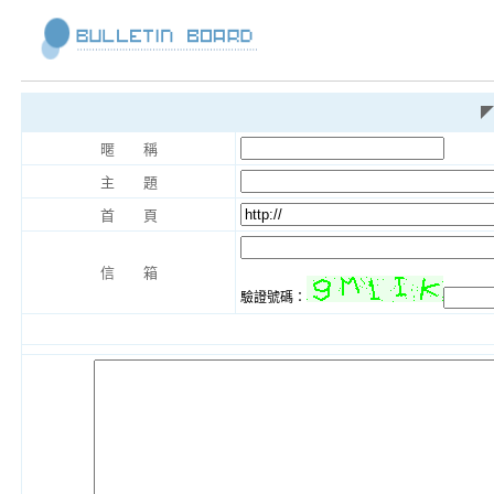
◤
暱 稱
主 題
首 頁
信 箱
驗證號碼：