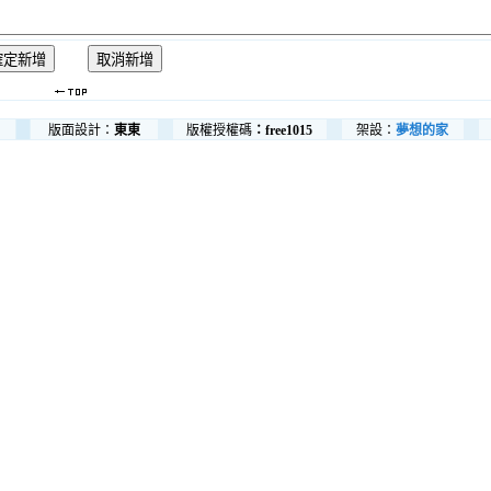
版面設計：
東東
版權授權碼
：free1015
架設：
夢想的家