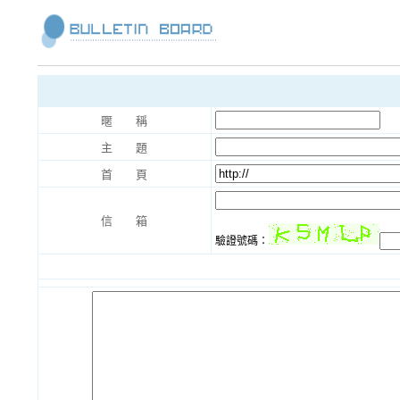
暱 稱
主 題
首 頁
信 箱
驗證號碼：