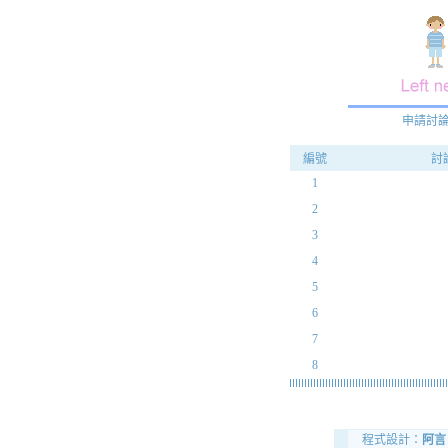
申請討
編號
討
1
2
3
4
5
6
7
8
程式設計：
阿言