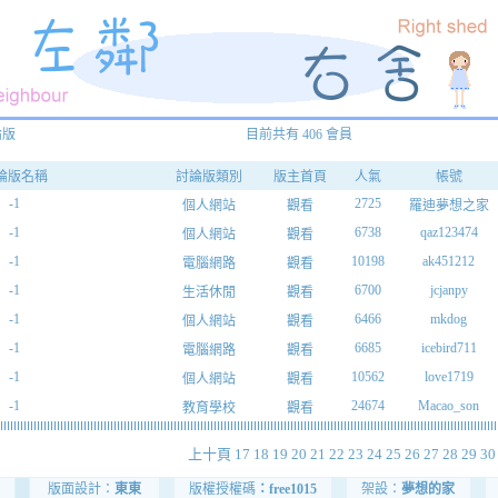
論版
目前共有 406 會員
論版名稱
討論版類別
版主首頁
人氣
帳號
-1
2725
個人網站
觀看
羅迪夢想之家
-1
6738
qaz123474
個人網站
觀看
-1
10198
ak451212
電腦網路
觀看
-1
6700
jcjanpy
生活休閒
觀看
-1
6466
mkdog
個人網站
觀看
-1
6685
icebird711
電腦網路
觀看
-1
10562
love1719
個人網站
觀看
-1
24674
Macao_son
教育學校
觀看
上十頁
17
18
19
20
21
22
23
24
25
26
27
28
29
30
版面設計：
東東
版權授權碼
：free1015
架設：
夢想的家